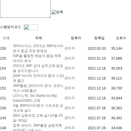
스팸방지코드 :
번호
제목
등록자
등록일
조회수
SK하이닉스, 2021년 JMP데이터
관리자
156
2022.02.03
35,144
분석 중급 과정 동영상
NIR을 활용한 복숭아 품질 예측
관리자
155
2022.01.10
37,088
데이터 분석
2022년 JMP 공개 실무교육 일정
관리자
154
2021.12.16
35,563
을 공지드립니다.
[JMP 데이터 전처리와 통계 기초]
관리자
153
2021.12.16
39,113
책 출간
JMP활용, [빅데이터 분석, 코로노
관리자
152
2021.12.16
38,730
믹스 사례] 출간
LG이노텍, Six Sigma by Big
관리자
151
2021.12.16
33,844
Data(SSBD) 교육
4월 JMP데이터분석 기초과정 공
관리자
150
2021.07.26
36,362
개교육 실시
QbD 심화과정 교육 실시(4월 29
관리자
149
2021.07.26
36,491
일~30일)
칩팩 코리아, JMP활용 실험계획
관리자
148
2021.07.26
34,636
법(DOE) 교육 실시