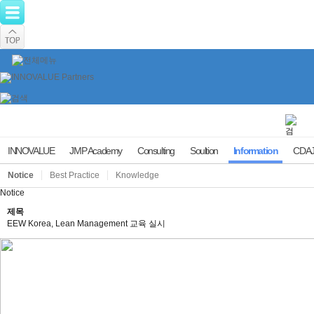
INNOVALUE
JMP Academy
Consulting
Soultion
Information
CDAJ
Notice
Best Practice
Knowledge
Notice
제목
EEW Korea, Lean Management 교육 실시