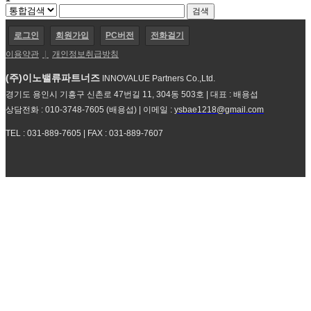
로그인
회원가입
PC버전
전화걸기
이용약관
|
개인정보취급방침
(주)이노밸류파트너즈
INNOVALUE Partners Co.,Ltd.
경기도 용인시 기흥구 신촌로 47번길 11, 304동 503호 | 대표 : 배용섭
상담전화 : 010-3748-7605 (배용섭) | 이메일 :
ysbae1218@gmail.com
TEL : 031-889-7605 | FAX : 031-889-7607