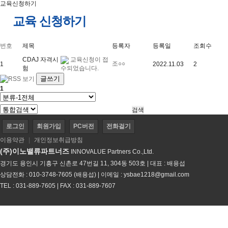
교육신청하기
교육 신청하기
번호
제목
등록자
등록일
조회수
CDAJ 자격시
교육신청이 접
조○○
1
2022.11.03
2
험
수되었습니다.
글쓰기
1
로그인
회원가입
PC버전
전화걸기
이용약관
|
개인정보취급방침
(주)이노밸류파트너즈
INNOVALUE Partners Co.,Ltd.
경기도 용인시 기흥구 신촌로 47번길 11, 304동 503호 | 대표 : 배용섭
상담전화 : 010-3748-7605 (배용섭) | 이메일 :
ysbae1218@gmail.com
TEL : 031-889-7605 | FAX : 031-889-7607