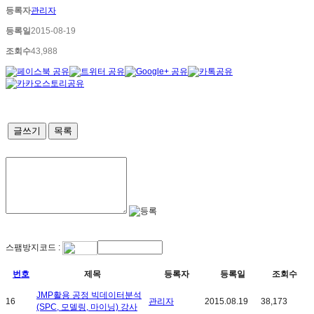
등록자
관리자
등록일
2015-08-19
조회수
43,988
글쓰기
목록
스팸방지코드 :
번호
제목
등록자
등록일
조회수
JMP활용 공정 빅데이터분석
16
관리자
2015.08.19
38,173
(SPC, 모델링, 마이닝) 강사