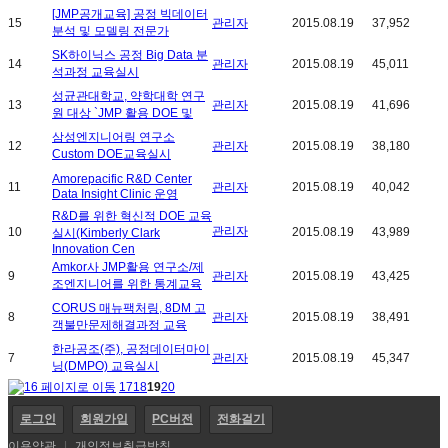
[JMP공개교육] 공정 빅데이터
15
관리자
2015.08.19
37,952
분석 및 모델링 전문가
SK하이닉스 공정 Big Data 분
14
관리자
2015.08.19
45,011
석과정 교육실시
성균관대학교, 약학대학 연구
13
관리자
2015.08.19
41,696
원 대상 `JMP 활용 DOE 및
삼성엔지니어링 연구소
12
관리자
2015.08.19
38,180
Custom DOE교육실시
Amorepacific R&D Center
11
관리자
2015.08.19
40,042
Data Insight Clinic 운영
R&D를 위한 혁신적 DOE 교육
관리자
10
2015.08.19
43,989
실시(Kimberly Clark
Innovation Cen
Amkor사 JMP활용 연구소/제
9
관리자
2015.08.19
43,425
조엔지니어를 위한 통계교육
CORUS 매뉴팩처링, 8DM 고
8
관리자
2015.08.19
38,491
객불만문제해결과정 교육
한라공조(주), 공정데이터마이
7
관리자
2015.08.19
45,347
닝(DMPO) 교육실시
17
18
19
20
로그인
회원가입
PC버전
전화걸기
이용약관
|
개인정보취급방침