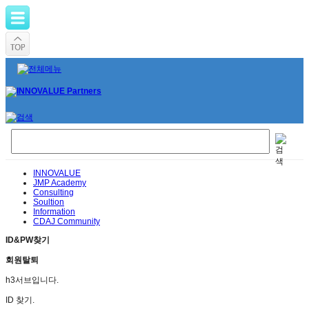
INNOVALUE
JMP Academy
Consulting
Soultion
Information
CDAJ Community
ID&PW찾기
회원탈퇴
h3서브입니다.
ID 찾기.