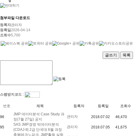
0
첨부파일 다운로드
등록자
관리자
등록일
2026-04-14
조회수
5,700
글쓰기
목록
스팸방지코드 :
번호
제목
등록자
등록일
조회수
JMP 데이터분석 Case Study 과
관리자
96
2018.07.02
46,470
정(7월 27일) 공지
SAS JMP경영 빅데이터분석
관리자
95
2018.07.05
41,675
(CDAJ-II) 2급 단국대 6월 과정
충북테크노파크, JMP활용 실험