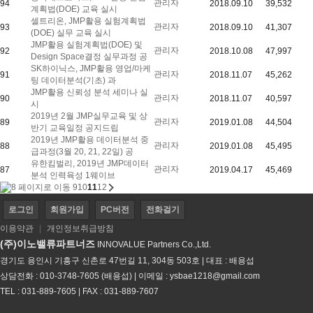
관리자
94
2018.09.10
39,532
계획법(DOE) 교육 실시
셀트리온, JMP활용 실험계획법
관리자
93
2018.09.10
41,307
(DOE) 실무 교육 실시
JMP활용 실험계획법(DOE) 및
관리자
92
2018.10.08
47,997
Design Space결정 실무과정 공
SK하이닉스, JMP활용 영업/마케
관리자
91
2018.11.07
45,262
팅 데이터분석(기초) 과
JMP활용 신뢰성 분석 세미나 실
관리자
90
2018.11.07
40,597
시
2019년 2월 JMP실무교육 및 상
관리자
89
2019.01.08
44,504
반기 교육일정 공지드립
2019년 JMP활용 데이터분석 중
관리자
88
2019.01.08
45,495
급과정(3월 20, 21, 22일) 공
유한킴벌리, 2019년 JMP데이터
관리자
87
2019.04.17
45,469
분석 인력육성 1웨이브
9
10
11
12
로그인
회원가입
PC버전
전화걸기
이용약관
|
개인정보취급방침
(주)이노밸류파트너즈
INNOVALUE Partners Co.,Ltd.
경기도 용인시 기흥구 신촌로 47번길 11, 304동 503호 | 대표 : 배용섭
상담전화 : 010-3748-7605 (배용섭) | 이메일 :
ysbae1218@gmail.com
TEL : 031-889-7605 | FAX : 031-889-7607