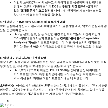
이렇게 노이즈
(Noise)
가 심하고 예측하기 힘든 생물학적 배양
/
정제 공
정에서
, JMP
의 다변량 분석과
DOE
는
우연에 의한 결과와 실제 의미
있는 결과를 통계적으로 분리
해 내어 가장 안정적인 세포 배양 조건을
찾아내는 데 결정적인 역할을 합니다
.
4.
안정성 연구
(Stability Studies)
및 유효기간 예측
약이 공장에서 생산되어 환자에게 투여될 때까지
(
유통기한 내내
)
약효가 변질되지 않
음을 증명해야 합니다
.
JMP
는 온도
,
습도
,
빛 등 다양한 환경 조건에서 약물이 시간이 지남에
따라 어떻게 분해되는지 모델링하는
강력한
'
분해 분석
(Degradation
Analysis)'
기능
을 기본으로 제공합니다
.
이를 통해 신약의 정확한 유
통기한
(Shelf-life)
을 과학적으로 산출하고 규제 기관에 보고할 수 있습
니다
.
5.
임상 데이터의 시각적 안전성 탐색
임상
1
상
~3
상을 거치며 쏟아지는 수천
,
수만 명의 환자 데이터에서 예상치 못한 부작
용
(
이상반응
)
이나 약물의 효과를 찾아내는 것은 매우 중요합니다
.
JMP(
특히 제약 특화 버전인
JMP Clinical)
는 방대한 임상 데이터를 시
각적으로 탐색하여
,
특정 환자군에서만 나타나는 독성 수치 변화나 심
박수 이상 등의 패턴을 직관적으로 짚어내는 데 탁월합니다
.
요약하자면
:
바이오 제약 산업에서
JMP
는 단순한 통계 계산기를 넘어
, **"
우리가 만든
의약품이
100%
안전하고 효과적이며
,
생산 공정이 완벽하게 통제되고 있다는 것을
과학적으로 증명하여
FDA
를 설득하는 가장 강력한 무기
"**
입니다
.
0