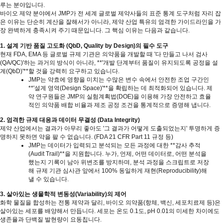
루는 분야입니다
.
바이오 제약 분야에서
JMP
가 전 세계 글로벌 제약사들의 표준 통계 도구처럼 자리 잡
은 이유는 단순히 계산을 잘해서가 아니라
,
제약 산업 특유의 엄격한 가이드라인을 가
장 완벽하게 충족시켜 주기 때문입니다
.
그 핵심 이유는 다음과 같습니다
.
1.
설계 기반 품질 고도화
(QbD, Quality by Design)
의 필수 도구
현재
FDA, EMA
등 글로벌 규제 기관은 의약품을 개발할 때
'
다 만들고 나서 검사
(QA/QC)'
하는 과거의 방식이 아니라
, **'
개발 단계부터 품질이 유지되도록 공정을 설
계
(QbD)'**
할 것을 강력히 요구하고 있습니다
.
JMP
는 약효에 영향을 미치는 수많은 변수 속에서 안전한 조업 구간인
**'
설계 영역
(Design Space)'**
을 확립하는 데 최적화되어 있습니다
.
제
약 연구원들은
JMP
의 실험계획법
(DOE)
을 이용해 가장 안전하고 효율
적인 의약품 배합 비율과 제조 공정 조건을 통계적으로 증명해 냅니다
.
2.
엄격한 규제 대응과 데이터 무결성
(Data Integrity)
제약 산업에서는 결과가 아무리 좋아도
'
그 결과가 어떻게 도출되었는지
'
투명하게 증
명하지 못하면 약을 팔 수 없습니다
. (FDA 21 CFR Part 11
규정 등
)
JMP
는 데이터가 입력되고 분석되는 모든 과정에 대한
**
감사 추적
(Audit Trail)**
을 지원합니다
.
누가
,
언제
,
어떤 데이터로
,
어떤 분석을
했는지 기록이 남아 위변조를 방지하며
,
분석 과정을 스크립트로 저장
해 규제 기관 심사관 앞에서
100%
동일하게 재현
(Reproducibility)
해
낼 수 있습니다
.
3.
살아있는 생물학적 변동성
(Variability)
의 제어
화학 물질을 합성하는 전통 제약과 달리
,
바이오 의약품
(
항체
,
백신
,
세포치료제 등
)
은
살아있는 세포를 배양해서 만듭니다
.
세포는 온도
0.1
도
, pH 0.01
의 미세한 차이에도
생존율과 단백질 발현량이 요동칩니다
.