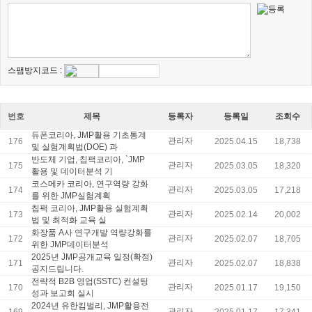
스팸방지코드 :
번호
제목
등록자
등록일
조회수
듀폰코리아, JMP활용 기초통계
관리자
176
2025.04.15
18,738
및 실험계획법(DOE) 과
반도체 기업, 칩팩코리아, `JMP
관리자
175
2025.03.05
18,320
활용 및 데이터분석 기
코스메카 코리아, 연구역량 강화
관리자
174
2025.03.05
17,218
를 위한 JMP실험계획
칩팩 코리아, JMP활용 실험계획
관리자
173
2025.02.14
20,002
법 및 최적화 교육 실
화장품 A사 연구개발 역량강화를
관리자
172
2025.02.07
18,705
위한 JMP데이터분석
2025년 JMP공개교육 일정(확정)
관리자
171
2025.02.07
18,838
공지드립니다.
전략적 B2B 영업(SSTC) 컨설팅
관리자
170
2025.01.17
19,150
성과 보고회 실시
2024년 유한킴벌리, JMP활용전
관리자