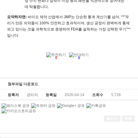
성 수치 변화나 심박수 이상 등의 패턴을 직관적으로 짚어내는
데 탁월합니다
.
요약하자면
:
바이오 제약 산업에서
JMP
는 단순한 통계 계산기를 넘어
, **"
우
리가 만든 의약품이
100%
안전하고 효과적이며
,
생산 공정이 완벽하게 통제
되고 있다는 것을 과학적으로 증명하여
FDA
를 설득하는 가장 강력한 무기
"**
입니다
.
0
0
첨부파일 다운로드
등록자
관리자
등록일
2026-04-14
조회수
5,728
글쓰기
목록