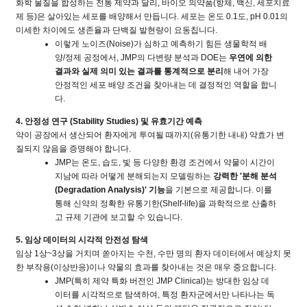
화학 물질을 합성하는 전통 제약과 달리
,
바이오 의약품
(
항체
,
백신
,
세포치료
제 등
)
은 살아있는 세포를 배양해서 만듭니다
.
세포는 온도
0.1
도
, pH 0.01
의
미세한 차이에도 생존율과 단백질 발현량이 요동칩니다
.
이렇게 노이즈
(Noise)
가 심하고 예측하기 힘든 생물학적 배
양
/
정제 공정에서
, JMP
의 다변량 분석과
DOE
는
우연에 의한
결과와 실제 의미 있는 결과를 통계적으로 분리
해 내어 가장
안정적인 세포 배양 조건을 찾아내는 데 결정적인 역할을 합니
다
.
4.
안정성 연구
(Stability Studies)
및 유효기간 예측
약이 공장에서 생산되어 환자에게 투여될 때까지
(
유통기한 내내
)
약효가 변
질되지 않음을 증명해야 합니다
.
JMP
는 온도
,
습도
,
빛 등 다양한 환경 조건에서 약물이 시간이
지남에 따라 어떻게 분해되는지 모델링하는
강력한
'
분해 분석
(Degradation Analysis)'
기능
을 기본으로 제공합니다
.
이를
통해 신약의 정확한 유통기한
(Shelf-life)
을 과학적으로 산출하
고 규제 기관에 보고할 수 있습니다
.
5.
임상 데이터의 시각적 안전성 탐색
임상
1
상
~3
상을 거치며 쏟아지는 수천
,
수만 명의 환자 데이터에서 예상치 못
한 부작용
(
이상반응
)
이나 약물의 효과를 찾아내는 것은 매우 중요합니다
.
JMP(
특히 제약 특화 버전인
JMP Clinical)
는 방대한 임상 데
이터를 시각적으로 탐색하여
,
특정 환자군에서만 나타나는 독