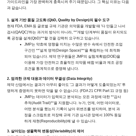
가이드라인을 가장 완벽하게 충족시켜 주기 때문입니다
.
그 핵심 이유는 다음
과 같습니다
.
1.
설계 기반 품질 고도화
(QbD, Quality by Design)
의 필수 도구
현재
FDA, EMA
등 글로벌 규제 기관은 의약품을 개발할 때
'
다 만들고 나서
검사
(QA/QC)'
하는 과거의 방식이 아니라
, **'
개발 단계부터 품질이 유지되도
록 공정을 설계
(QbD)'**
할 것을 강력히 요구하고 있습니다
.
JMP
는 약효에 영향을 미치는 수많은 변수 속에서 안전한 조업
구간인
**'
설계 영역
(Design Space)'**
을 확립하는 데 최적화
되어 있습니다
.
제약 연구원들은
JMP
의 실험계획법
(DOE)
을
이용해 가장 안전하고 효율적인 의약품 배합 비율과 제조 공정
조건을 통계적으로 증명해 냅니다
.
2.
엄격한 규제 대응과 데이터 무결성
(Data Integrity)
제약 산업에서는 결과가 아무리 좋아도
'
그 결과가 어떻게 도출되었는지
'
투
명하게 증명하지 못하면 약을 팔 수 없습니다
. (FDA 21 CFR Part 11
규정 등
)
JMP
는 데이터가 입력되고 분석되는 모든 과정에 대한
**
감사
추적
(Audit Trail)**
을 지원합니다
.
누가
,
언제
,
어떤 데이터로
,
어떤 분석을 했는지 기록이 남아 위변조를 방지하며
,
분석 과
정을 스크립트로 저장해 규제 기관 심사관 앞에서
100%
동일
하게 재현
(Reproducibility)
해 낼 수 있습니다
.
3.
살아있는 생물학적 변동성
(Variability)
의 제어