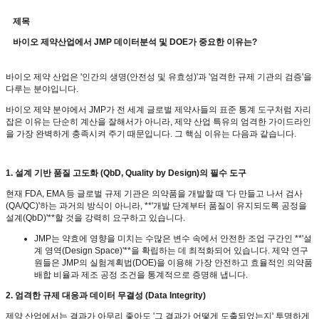
제목
바이오 제약산업에서 JMP 데이터분석 및 DOE가 중요한 이유는?
바이오 제약 산업은
'
인간의 생명
(
안전성 및 유효성
)'
과
'
엄격한 규제 기관의 검증
'
을
다루는 분야입니다
.
바이오 제약 분야에서
JMP
가 전 세계 글로벌 제약사들의 표준 통계 도구처럼 자리
잡은 이유는 단순히 계산을 잘해서가 아니라
,
제약 산업 특유의 엄격한 가이드라인
을 가장 완벽하게 충족시켜 주기 때문입니다
.
그 핵심 이유는 다음과 같습니다
.
1.
설계 기반 품질 고도화
(QbD, Quality by Design)
의 필수 도구
현재
FDA, EMA
등 글로벌 규제 기관은 의약품을 개발할 때
'
다 만들고 나서 검사
(QA/QC)'
하는 과거의 방식이 아니라
, **'
개발 단계부터 품질이 유지되도록 공정을
설계
(QbD)'**
할 것을 강력히 요구하고 있습니다
.
JMP
는 약효에 영향을 미치는 수많은 변수 속에서 안전한 조업 구간인
**'
설
계 영역
(Design Space)'**
을 확립하는 데 최적화되어 있습니다
.
제약 연구
원들은
JMP
의 실험계획법
(DOE)
을 이용해 가장 안전하고 효율적인 의약품
배합 비율과 제조 공정 조건을 통계적으로 증명해 냅니다
.
2.
엄격한 규제 대응과 데이터 무결성
(Data Integrity)
제약 산업에서는 결과가 아무리 좋아도
'
그 결과가 어떻게 도출되었는지
'
투명하게