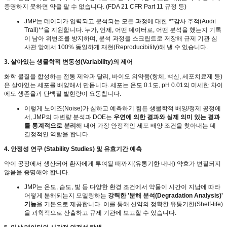
증명하지 못하면 약을 팔 수 없습니다
. (FDA 21 CFR Part 11
규정 등
)
JMP
는 데이터가 입력되고 분석되는 모든 과정에 대한
**
감사 추적
(Audit
Trail)**
을 지원합니다
.
누가
,
언제
,
어떤 데이터로
,
어떤 분석을 했는지 기록
이 남아 위변조를 방지하며
,
분석 과정을 스크립트로 저장해 규제 기관 심
사관 앞에서
100%
동일하게 재현
(Reproducibility)
해 낼 수 있습니다
.
3.
살아있는 생물학적 변동성
(Variability)
의 제어
화학 물질을 합성하는 전통 제약과 달리
,
바이오 의약품
(
항체
,
백신
,
세포치료제 등
)
은 살아있는 세포를 배양해서 만듭니다
.
세포는 온도
0.1
도
, pH 0.01
의 미세한 차이
에도 생존율과 단백질 발현량이 요동칩니다
.
이렇게 노이즈
(Noise)
가 심하고 예측하기 힘든 생물학적 배양
/
정제 공정에
서
, JMP
의 다변량 분석과
DOE
는
우연에 의한 결과와 실제 의미 있는 결과
를 통계적으로 분리
해 내어 가장 안정적인 세포 배양 조건을 찾아내는 데
결정적인 역할을 합니다
.
4.
안정성 연구
(Stability Studies)
및 유효기간 예측
약이 공장에서 생산되어 환자에게 투여될 때까지
(
유통기한 내내
)
약효가 변질되지
않음을 증명해야 합니다
.
JMP
는 온도
,
습도
,
빛 등 다양한 환경 조건에서 약물이 시간이 지남에 따라
어떻게 분해되는지 모델링하는
강력한
'
분해 분석
(Degradation Analysis)'
기능
을 기본으로 제공합니다
.
이를 통해 신약의 정확한 유통기한
(Shelf-life)
을 과학적으로 산출하고 규제 기관에 보고할 수 있습니다
.