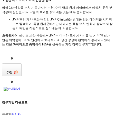
5.
임상 데이터의 시각적 안전성 탐색
임상
1
상
~3
상을 거치며 쏟아지는 수천
,
수만 명의 환자 데이터에서 예상치 못한 부
작용
(
이상반응
)
이나 약물의 효과를 찾아내는 것은 매우 중요합니다
.
JMP(
특히 제약 특화 버전인
JMP Clinical)
는 방대한 임상 데이터를 시각적
으로 탐색하여
,
특정 환자군에서만 나타나는 독성 수치 변화나 심박수 이상
등의 패턴을 직관적으로 짚어내는 데 탁월합니다
.
요약하자면
:
바이오 제약 산업에서
JMP
는 단순한 통계 계산기를 넘어
, **"
우리가
만든 의약품이
100%
안전하고 효과적이며
,
생산 공정이 완벽하게 통제되고 있다
는 것을 과학적으로 증명하여
FDA
를 설득하는 가장 강력한 무기
"**
입니다
.
0
0
첨부파일 다운로드
등록자
관리자