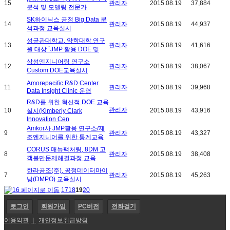
15
관리자
2015.08.19
37,884
분석 및 모델링 전문가
SK하이닉스 공정 Big Data 분
14
관리자
2015.08.19
44,937
석과정 교육실시
성균관대학교, 약학대학 연구
13
관리자
2015.08.19
41,616
원 대상 `JMP 활용 DOE 및
삼성엔지니어링 연구소
12
관리자
2015.08.19
38,067
Custom DOE교육실시
Amorepacific R&D Center
11
관리자
2015.08.19
39,968
Data Insight Clinic 운영
R&D를 위한 혁신적 DOE 교육
관리자
10
2015.08.19
43,916
실시(Kimberly Clark
Innovation Cen
Amkor사 JMP활용 연구소/제
9
관리자
2015.08.19
43,327
조엔지니어를 위한 통계교육
CORUS 매뉴팩처링, 8DM 고
8
관리자
2015.08.19
38,408
객불만문제해결과정 교육
한라공조(주), 공정데이터마이
7
관리자
2015.08.19
45,263
닝(DMPO) 교육실시
17
18
19
20
로그인
회원가입
PC버전
전화걸기
이용약관
|
개인정보취급방침