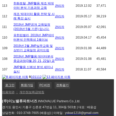
한화토탈, JMP활용 제조 빅데
113
관리자
2019.12.02
37,471
이터 분석 기초과정 교육
제조 빅데이터 활용 전략 및 사
112
관리자
2019.05.17
38,219
례 특강 실시
2019년 JMP공개 교육일정
111
관리자
2019.05.07
42,091
(2019년 5월 기준) 입니다.
유한킴벌리, 2019년 JMP데이
110
관리자
2019.04.17
45,454
터분석 인력육성 1웨이브
2019년 2월 JMP실무교육 및
109
관리자
2019.01.08
44,489
상반기 교육일정 공지드립
2019년 JMP활용 데이터분석
108
관리자
2019.01.08
45,481
중급과정(3월 20, 21, 22일) 공
JMP활용 신뢰성 분석 세미나
107
관리자
2018.11.07
40,584
실시
9
10
11
12
로그인
회원가입
PC버전
전화걸기
이용약관
|
개인정보취급방침
(주)이노밸류파트너즈
INNOVALUE Partners Co.,Ltd.
경기도 용인시 기흥구 신촌로 47번길 11, 304동 503호 | 대표 : 배용섭
상담전화 : 010-3748-7605 (배용섭) | 이메일 :
ysbae1218@gmail.com