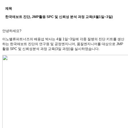
제목
한국애보트 진단, JMP활용 SPC 및 신뢰성 분석 과정 교육(4월1일~3일)
안녕하세요
?
이노밸류파트너즈의 배용섭 박사는
4
월
1
일
~3
일에 각종 질병의 진단 키트를 생산
하는 한국애보트 진단의 연구원 및 공정엔지니어
,
품질엔지니어를 대상으로
JMP
활용
SPC
및 신뢰성분석 과정 교육
(3
일 과정
)
을 실시하였습니다
.