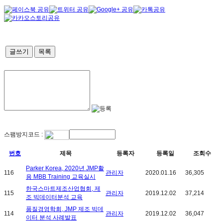
글쓰기
목록
스팸방지코드 :
번호
제목
등록자
등록일
조회수
Parker Korea, 2020년 JMP활
116
관리자
2020.01.16
36,305
용 MBB Training 교육실시
한국스마트제조산업협회, 제
115
관리자
2019.12.02
37,214
조 빅데이터분석 교육
품질경영학회, JMP 제조 빅데
114
관리자
2019.12.02
36,047
이터 분석 사례발표