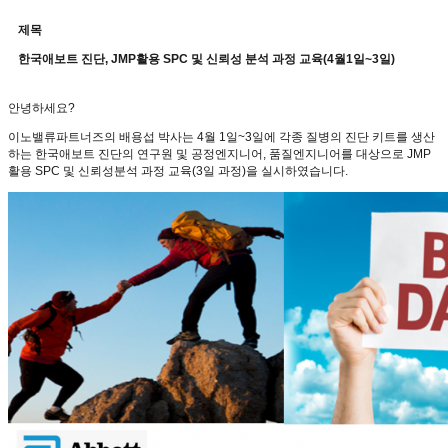
제목
한국애보트 진단, JMP활용 SPC 및 신뢰성 분석 과정 교육(4월1일~3일)
안녕하세요
?
이노밸류파트너즈의 배용섭 박사는
4
월
1
일
~3
일에 각종 질병의 진단 키트를 생산
하는 한국애보트 진단의 연구원 및 공정엔지니어
,
품질엔지니어를 대상으로
JMP
활용
SPC
및 신뢰성분석 과정 교육
(3
일 과정
)
을 실시하였습니다
.