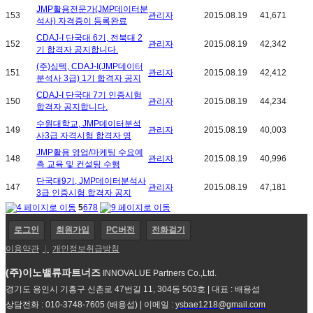
JMP활용전문가(JMP데이터분
153
관리자
2015.08.19
41,671
석사) 자격증이 등록완료
CDAJ-I 단국대 6기, 전북대 2
152
관리자
2015.08.19
42,342
기 합격자 공지합니다.
(주)심텍, CDAJ-I(JMP데이터
151
관리자
2015.08.19
42,412
분석사 3급) 1기 합격자 공지
CDAJ-I 단국대 7기 인증시험
150
관리자
2015.08.19
44,234
합격자 공지합니다.
수원대학교, JMP데이터분석
149
관리자
2015.08.19
40,003
사3급 자격시험 합격자 명
JMP활용 영업/마케팅 수요예
148
관리자
2015.08.19
40,996
측 교육 및 컨설팅 수행
단국대9기, JMP데이터분석사
147
관리자
2015.08.19
47,181
3급 인증시험 합격자 공지
5
6
7
8
로그인
회원가입
PC버전
전화걸기
이용약관
|
개인정보취급방침
(주)이노밸류파트너즈
INNOVALUE Partners Co.,Ltd.
경기도 용인시 기흥구 신촌로 47번길 11, 304동 503호 | 대표 : 배용섭
상담전화 : 010-3748-7605 (배용섭) | 이메일 :
ysbae1218@gmail.com