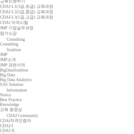
교육신청하기
CDAJ-L1(3급,초급) 교육과정
CDAJ-L2(2급,중급) 교육과정
CDAJ-L3(1급,고급) 교육과정
CDAJ 자격시험
JMP 기업실무과정
참가소감
Consulting
Consulting
Soultion
JMP
JMP소개
JMP 관련서적
BigDataSoultion
Big Data
Big Data Analytics
SAS Solution
Information
Notice
Best Practice
Knowledge
교육 동영상
CDAJ Community
CDAJ자격인증자
CDAJ-I
CDAJ-II