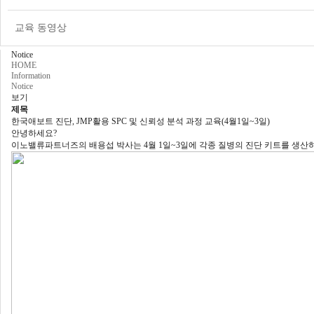
교육 동영상
Notice
HOME
Information
Notice
보기
제목
한국애보트 진단, JMP활용 SPC 및 신뢰성 분석 과정 교육(4월1일~3일)
안녕하세요
?
이노밸류파트너즈의 배용섭 박사는
4
월
1
일
~3
일에 각종 질병의 진단 키트를 생산