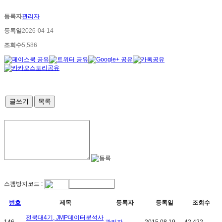
등록자
관리자
등록일
2026-04-14
조회수
5,586
글쓰기
목록
스팸방지코드 :
번호
제목
등록자
등록일
조회수
전북대4기, JMP데이터분석사
146
관리자
2015.08.19
42,422