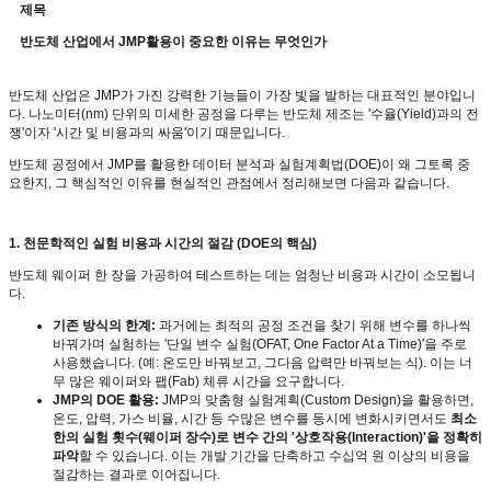
제목
반도체 산업에서 JMP활용이 중요한 이유는 무엇인가
반도체 산업은
JMP
가 가진 강력한 기능들이 가장 빛을 발하는 대표적인 분야입니
다
.
나노미터
(nm)
단위의 미세한 공정을 다루는 반도체 제조는
'
수율
(Yield)
과의 전
쟁
'
이자
'
시간 및 비용과의 싸움
'
이기 때문입니다
.
반도체 공정에서
JMP
를 활용한 데이터 분석과 실험계획법
(DOE)
이 왜 그토록 중
요한지
,
그 핵심적인 이유를 현실적인 관점에서 정리해보면 다음과 같습니다
.
1.
천문학적인 실험 비용과 시간의 절감
(DOE
의 핵심
)
반도체 웨이퍼 한 장을 가공하여 테스트하는 데는 엄청난 비용과 시간이 소모됩니
다
.
기존 방식의 한계
:
과거에는 최적의 공정 조건을 찾기 위해 변수를 하나씩
바꿔가며 실험하는
'
단일 변수 실험
(OFAT, One Factor At a Time)'
을 주로
사용했습니다
. (
예
:
온도만 바꿔보고
,
그다음 압력만 바꿔보는 식
).
이는 너
무 많은 웨이퍼와 팹
(Fab)
체류 시간을 요구합니다
.
JMP
의
DOE
활용
:
JMP
의 맞춤형 실험계획
(Custom Design)
을 활용하면
,
온도
,
압력
,
가스 비율
,
시간 등 수많은 변수를 동시에 변화시키면서도
최소
한의 실험 횟수
(
웨이퍼 장수
)
로 변수 간의
'
상호작용
(Interaction)'
을 정확히
파악
할 수 있습니다
.
이는 개발 기간을 단축하고 수십억 원 이상의 비용을
절감하는 결과로 이어집니다
.