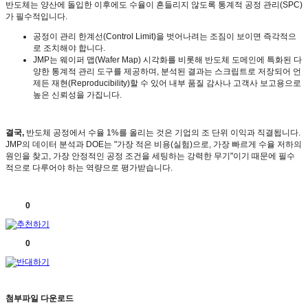
반도체는 양산에 돌입한 이후에도 수율이 흔들리지 않도록 통계적 공정 관리
(SPC)
가 필수적입니다
.
공정이 관리 한계선
(Control Limit)
을 벗어나려는 조짐이 보이면 즉각적으
로 조치해야 합니다
.
JMP
는 웨이퍼 맵
(Wafer Map)
시각화를 비롯해 반도체 도메인에 특화된 다
양한 통계적 관리 도구를 제공하며
,
분석된 결과는 스크립트로 저장되어 언
제든 재현
(Reproducibility)
할 수 있어 내부 품질 감사나 고객사 보고용으로
높은 신뢰성을 가집니다
.
결국
,
반도체 공정에서 수율
1%
를 올리는 것은 기업의 조 단위 이익과 직결됩니다
.
JMP
의 데이터 분석과
DOE
는
"
가장 적은 비용
(
실험
)
으로
,
가장 빠르게 수율 저하의
원인을 찾고
,
가장 안정적인 공정 조건을 세팅하는 강력한 무기
"
이기 때문에 필수
적으로 다루어야 하는 역량으로 평가받습니다
.
0
0
첨부파일 다운로드