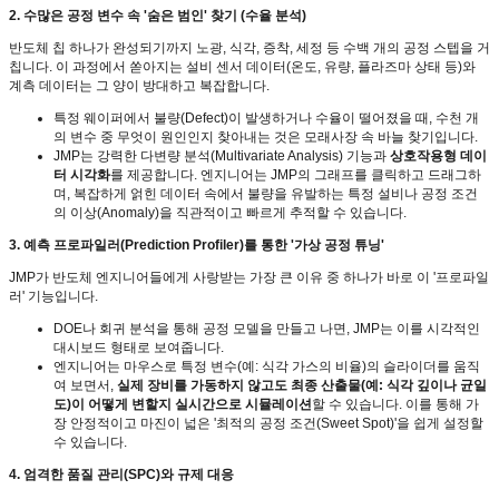
2.
수많은 공정 변수 속
'
숨은 범인
'
찾기
(
수율 분석
)
반도체 칩 하나가 완성되기까지 노광
,
식각
,
증착
,
세정 등 수백 개의 공정 스텝을 거
칩니다
.
이 과정에서 쏟아지는 설비 센서 데이터
(
온도
,
유량
,
플라즈마 상태 등
)
와
계측 데이터는 그 양이 방대하고 복잡합니다
.
특정 웨이퍼에서 불량
(Defect)
이 발생하거나 수율이 떨어졌을 때
,
수천 개
의 변수 중 무엇이 원인인지 찾아내는 것은 모래사장 속 바늘 찾기입니다
.
JMP
는 강력한 다변량 분석
(Multivariate Analysis)
기능과
상호작용형 데이
터 시각화
를 제공합니다
.
엔지니어는
JMP
의 그래프를 클릭하고 드래그하
며
,
복잡하게 얽힌 데이터 속에서 불량을 유발하는 특정 설비나 공정 조건
의 이상
(Anomaly)
을 직관적이고 빠르게 추적할 수 있습니다
.
3.
예측 프로파일러
(Prediction Profiler)
를 통한
'
가상 공정 튜닝
'
JMP
가 반도체 엔지니어들에게 사랑받는 가장 큰 이유 중 하나가 바로 이
'
프로파일
러
'
기능입니다
.
DOE
나 회귀 분석을 통해 공정 모델을 만들고 나면
, JMP
는 이를 시각적인
대시보드 형태로 보여줍니다
.
엔지니어는 마우스로 특정 변수
(
예
:
식각 가스의 비율
)
의 슬라이더를 움직
여 보면서
,
실제 장비를 가동하지 않고도 최종 산출물
(
예
:
식각 깊이나 균일
도
)
이 어떻게 변할지 실시간으로 시뮬레이션
할 수 있습니다
.
이를 통해 가
장 안정적이고 마진이 넓은
'
최적의 공정 조건
(Sweet Spot)'
을 쉽게 설정할
수 있습니다
.
4.
엄격한 품질 관리
(SPC)
와 규제 대응