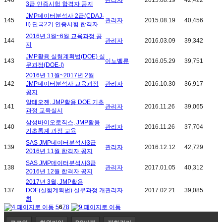
3급 인증시험 합격자 공지
JMP데이터분석사 2급(CDAJ-
145
관리자
2015.08.19
40,456
II) 단국2기 인증시험 합격자
2016년 3월~6월 교육과정 공
144
관리자
2016.03.09
39,342
지
JMP활용 실험계획법(DOE) 실
143
이노벨류
2016.05.29
39,751
무과정(DOE-I)
2016년 11월~2017년 2월
142
JMP데이터분석사 교육과정
관리자
2016.10.30
36,917
공지
알테오젠, JMP활용 DOE 기초
141
관리자
2016.11.26
39,065
과정 교육실시
삼성바이오로직스, JMP활용
140
관리자
2016.11.26
37,704
기초통계 과정 교육
SAS JMP데이터분석사3급
139
관리자
2016.12.12
42,729
2016년 11월 합격자 공지
SAS JMP데이터분석사3급
138
관리자
2017.01.05
40,312
2016년 12월 합격자 공지
2017년 3월, JMP활용
137
DOE(실험계획법) 실무과정 개
관리자
2017.02.21
39,085
최
5
6
7
8