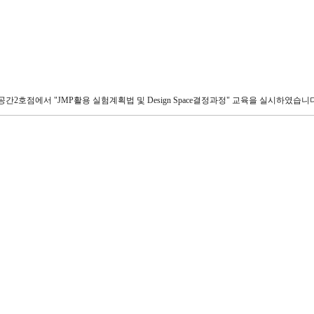
간2호점에서 "JMP활용 실험계획법 및 Design Space결정과정" 교육을 실시하였습니