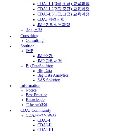
CDAJ-L1(3급,초급) 교육과정
CDAJ-L2(2급,중급) 교육과정
CDAJ-L3(1급,고급) 교육과정
CDAJ 자격시험
JMP 기업실무과정
참가소감
Consulting
Consulting
Soultion
JMP
JMP소개
JMP 관련서적
BigDataSoultion
Big Data
Big Data Analytics
SAS Solution
Information
Notice
Best Practice
Knowledge
교육 동영상
CDAJ Community
CDAJ자격인증자
CDAJ-I
CDAJ-II
CDAJ-III