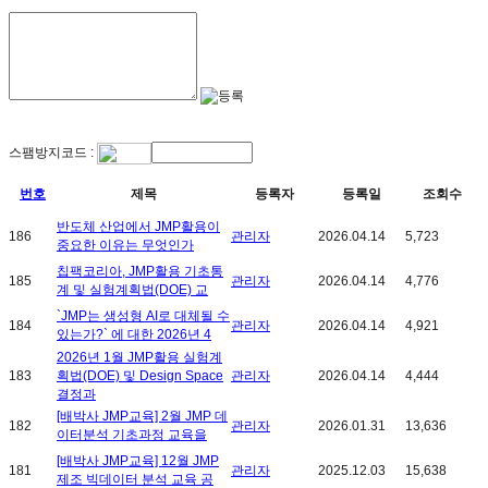
스팸방지코드 :
번호
제목
등록자
등록일
조회수
반도체 산업에서 JMP활용이
186
관리자
2026.04.14
5,723
중요한 이유는 무엇인가
칩팩코리아, JMP활용 기초통
185
관리자
2026.04.14
4,776
계 및 실험계획법(DOE) 교
`JMP는 생성형 AI로 대체될 수
184
관리자
2026.04.14
4,921
있는가?` 에 대한 2026년 4
2026년 1월 JMP활용 실험계
183
획법(DOE) 및 Design Space
관리자
2026.04.14
4,444
결정과
[배박사 JMP교육] 2월 JMP 데
182
관리자
2026.01.31
13,636
이터분석 기초과정 교육을
[배박사 JMP교육] 12월 JMP
181
관리자
2025.12.03
15,638
제조 빅데이터 분석 교육 공