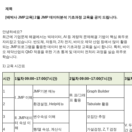
제목
[배박사 JMP교육] 2월 JMP 데이터분석 기초과정 교육을 공지 드립니다.
안녕하세요
?
최근에 기업문제 해결에서는 빅데이터
, AI
등 계량적 문제해결 기법이 핵심 화두로
자리잡고 있습니다
.
반도체
,
자동차
, 2
차 전지
,
바이오 제약 산업 등에서 많이 활용
되는
JMP
프로그램을 활용한 데이터 분석 기초과정 교육을 실시 합니다
.
특히
,
바이
오 제약산업의
QbD
적용을 위한 기초 통계 및 데이터 전처리 과정을 실습 위주로
학습니다
.
1)
교육 시간표
시간
1
일차
09:00~17:00(7
시간
)
2
일차
09:00~17:00(7
시간
)
3
일
1
JMP
기본 메뉴
Graph Builder
III.
표
/
그래
I. JMP
이해
프 활용
2
환경설정
, Help
메뉴
Tabulate
활용
3
변수속성 이해
모집단 추정
II. JMP
데이
터 속성 이
V.
두
해
4
행
/
열 속성
,
계산식
가설검정
, Z, T
검정
간 