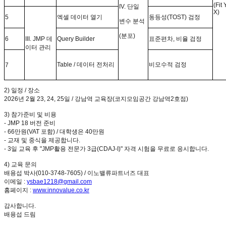
(Fit 
IV.
단일
X)
5
엑셀 데이터 열기
동등성
(TOST)
검정
변수 분석
(
분포
)
6
III. JMP
데
Query Builder
표준편차
,
비율 검정
이터 관리
Table /
데이터 전처리
비모수적 검정
7
2)
일정
/
장소
2026
년
2
월
23, 24, 25
일
/
강남역 교육장
(
코지모임공간 강남역
2
호점
)
3)
참가준비 및 비용
- JMP 18
버전 준비
- 66
만원
(VAT
포함
) /
대학생은
40
만원
-
교재 및 중식을 제공합니다
.
- 3
일 교육 후
"JMP
활용 전문가
3
급
(CDAJ-I)"
자격 시험을 무료로 응시합니다
.
4)
교육 문의
배용섭 박사
(010-3748-7605) /
이노밸류파트너즈 대표
이메일
:
ysbae1218@gmail.com
홈페이지
:
www.innovalue.co.kr
감사합니다
.
배용섭 드림