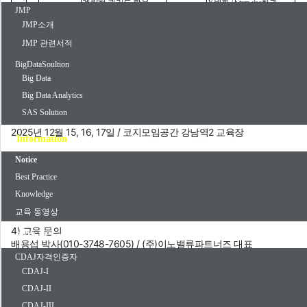
2
계량형 관리도 활용
Y
변환 / Stepwise회귀
V.
JMP
III.
모델링
3
계수형 및 특수관리도
Logistic
회귀 / GLM
I.
품질관리
JMP소개
공정능력분석 / Goal Plot
Profiling /
최적화 / 시뮬레
4
JMP 관련서적
/ Process Screening
이션 / DOE와 연계
5
MSA /
계량형 및 계수형
Neural Network
BigDataSoultion
IV.
고급 모
VI
6
이상치 및 결측치 탐색
Decision Tree
Big Data
델링
II.
선별
7
Response Screening
제조 모델링 사례 / 실습
Big Data Analytics
SAS Solution
2) 일정 / 장소
2025년 12월 15, 16, 17일 / 코지모임공간 강남역2 교육장
Information
3) 참가준비 및 비용
Notice
- JMP 18, 19 버전 준비
Best Practice
- 66만원(VAT 포함) / 대학생은 30만원
- 교재 및 중식을 제공합니다.
Knowledge
- 교육 후 "JMP활용 전문가 2급(CDAJ-II)" 자격 시험을 무료로 응시할 
교육 동영상
4) 교육 문의
CDAJ Community
배용섭 박사(010-3748-7605) / (주)이노밸류파트너즈 대표
이메일 : ysbae1218@gmail.com
CDAJ자격인증자
홈페이지 :
www.innovalue.co.kr
CDAJ-I
CDAJ-II
감사합니다.
배용섭 드림
CDAJ-III