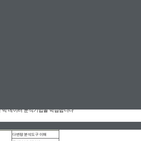
자를 위한 실무적 JMP활용 방법을 실 사례를 중심으로 학습합니다. 
인 빅 데이터 분석기법을 학습합니다
3
일차 09:00~17:00(7시간)
다변량 분석도구 이해