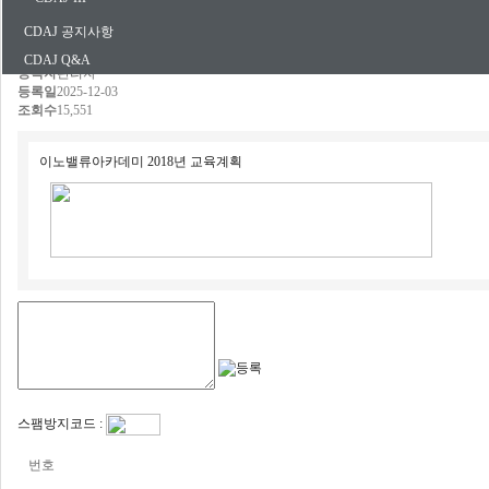
CDAJ 공지사항
첨부파일 다운로드
CDAJ Q&A
등록자
관리자
등록일
2025-12-03
조회수
15,551
이노밸류아카데미 2018년 교육계획
스팸방지코드 :
번호