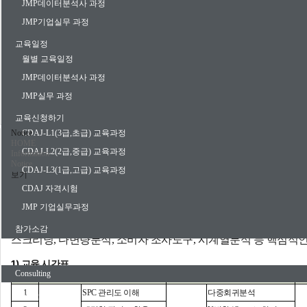
JMP데이터분석사 과정
Notice
JMP기업실무 과정
Best Practice
교육일정
월별 교육일정
Knowledge
JMP데이터분석사 과정
JMP실무 과정
교육 동영상
교육신청하기
Notice
CDAJ-L1(3급,초급) 교육과정
HOME
CDAJ-L2(2급,중급) 교육과정
Information
Notice
CDAJ-L3(1급,고급) 교육과정
보기
제목
CDAJ 자격시험
[배박사 JMP교육] 12월 JMP 제조 빅데이터 분석 교육 공지 드립니다.
JMP 기업실무과정
안녕하세요?
제조 현장의 엔지니어, 연구원, 마켓터, 생산관리, 물류, 구매담당
참가소감
스크리닝, 다변량분석, 소비자 조사도구, 시계열분석 등 핵심적
Consulting
1) 교육 시간표
Consulting
시간
1
일차 09:00~17:00(7시간)
2
일차 09:00~17:00(7시간)
1
SPC
관리도 이해
다중회귀분석
Soultion