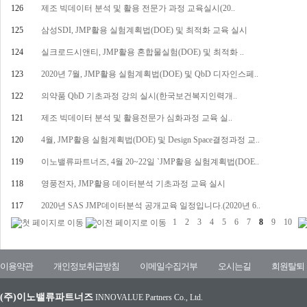
126
제조 빅데이터 분석 및 활용 전문가 과정 교육실시(20..
125
삼성SDI, JMP활용 실험계획법(DOE) 및 최적화 교육 실시
124
실크로드시앤티, JMP활용 혼합물실험(DOE) 및 최적화 ..
123
2020년 7월, JMP활용 실험계획법(DOE) 및 QbD 디자인스페..
122
의약품 QbD 기초과정 강의 실시(한국보건복지인력개..
121
제조 빅데이터 분석 및 활용전문가 심화과정 교육 실..
120
4월, JMP활용 실험계획법(DOE) 및 Design Space결정과정 교..
119
이노밸류파트너즈, 4월 20~22일 `JMP활용 실험계획법(DOE..
118
영풍전자, JMP활용 데이터분석 기초과정 교육 실시
117
2020년 SAS JMP데이터분석 공개교육 일정입니다.(2020년 6..
1
2
3
4
5
6
7
8
9
10
이용약관
개인정보취급방침
이메일수집거부
오시는길
회원탈퇴
(주)이노밸류파트너즈
INNOVALUE Partners Co., Ltd.