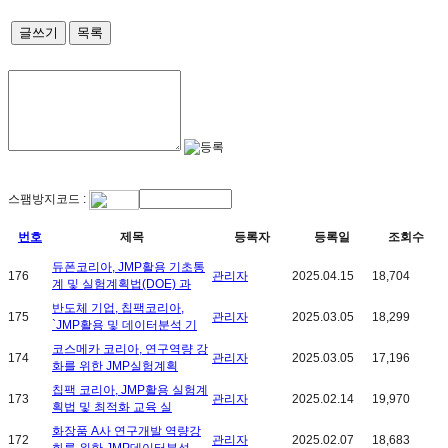
글쓰기
목록
스팸방지코드 :
번호
제목
등록자
등록일
조회수
듀폰코리아, JMP활용 기초통
176
관리자
2025.04.15
18,704
계 및 실험계획법(DOE) 과
반도체 기업, 칩팩코리아,
175
관리자
2025.03.05
18,299
`JMP활용 및 데이터분석 기
코스메카 코리아, 연구역량 강
174
관리자
2025.03.05
17,196
화를 위한 JMP실험계획
칩팩 코리아, JMP활용 실험계
173
관리자
2025.02.14
19,970
획법 및 최적화 교육 실
화장품 A사 연구개발 역량강
172
관리자
2025.02.07
18,683
화를 위한 JMP데이터분석