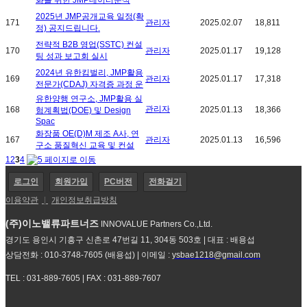
2025년 JMP공개교육 일정(확
171
관리자
2025.02.07
18,811
정) 공지드립니다.
전략적 B2B 영업(SSTC) 컨설
170
관리자
2025.01.17
19,128
팅 성과 보고회 실시
2024년 유한킴벌리, JMP활용
169
관리자
2025.01.17
17,318
전문가(CDAJ) 자격증 과정 운
유한양행 연구소, JMP활용 실
관리자
168
2025.01.13
18,366
험계획법(DOE) 및 Design
Spac
화장품 OE(D)M 제조 A사, 연
167
관리자
2025.01.13
16,596
구소 품질혁신 교육 및 컨설
1
2
3
4
로그인
회원가입
PC버전
전화걸기
이용약관
|
개인정보취급방침
(주)이노밸류파트너즈
INNOVALUE Partners Co.,Ltd.
경기도 용인시 기흥구 신촌로 47번길 11, 304동 503호 | 대표 : 배용섭
상담전화 : 010-3748-7605 (배용섭) | 이메일 :
ysbae1218@gmail.com
TEL : 031-889-7605 | FAX : 031-889-7607