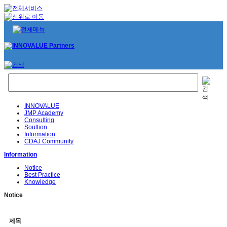
INNOVALUE
JMP Academy
Consulting
Soultion
Information
CDAJ Community
Information
Notice
Best Practice
Knowledge
Notice
제목