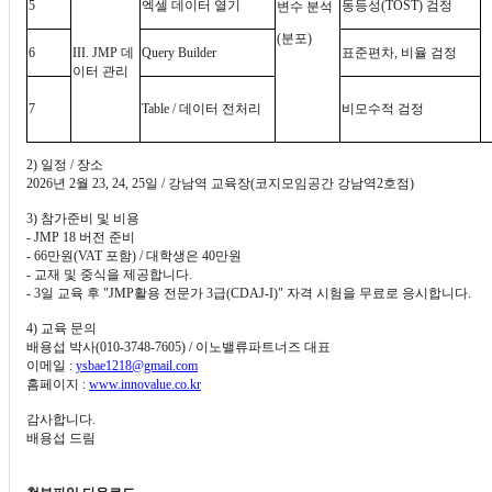
5
엑셀 데이터 열기
동등성
(TOST)
검정
변수 분석
(
분포
)
6
III. JMP
데
Query Builder
표준편차
,
비율 검정
이터 관리
7
Table /
데이터 전처리
비모수적 검정
2)
일정
/
장소
2026
년
2
월
23, 24, 25
일
/
강남역 교육장
(
코지모임공간 강남역
2
호점
)
3)
참가준비 및 비용
- JMP 18
버전 준비
- 66
만원
(VAT
포함
) /
대학생은
40
만원
-
교재 및 중식을 제공합니다
.
- 3
일 교육 후
"JMP
활용 전문가
3
급
(CDAJ-I)"
자격 시험을 무료로 응시합니다
.
4)
교육 문의
배용섭 박사
(010-3748-7605) /
이노밸류파트너즈 대표
이메일
:
ysbae1218@gmail.com
홈페이지
:
www.innovalue.co.kr
감사합니다
.
배용섭 드림