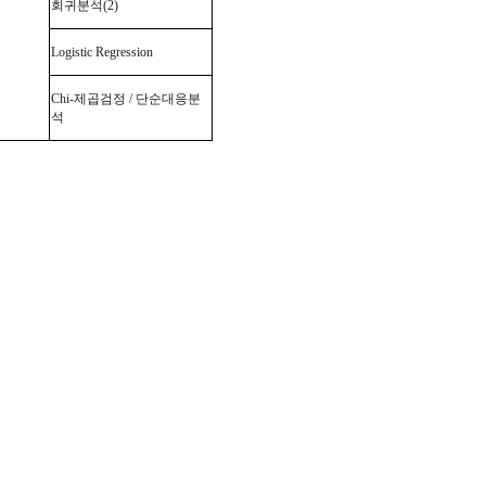
회귀분석
(2)
Logistic Regression
Chi-
제곱검정
/
단순대응분
석