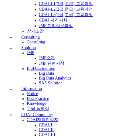
CDAJ-L1(3급,초급) 교육과정
CDAJ-L2(2급,중급) 교육과정
CDAJ-L3(1급,고급) 교육과정
CDAJ 자격시험
JMP 기업실무과정
참가소감
Consulting
Consulting
Soultion
JMP
JMP소개
JMP 관련서적
BigDataSoultion
Big Data
Big Data Analytics
SAS Solution
Information
Notice
Best Practice
Knowledge
교육 동영상
CDAJ Community
CDAJ자격인증자
CDAJ-I
CDAJ-II
CDAJ-III