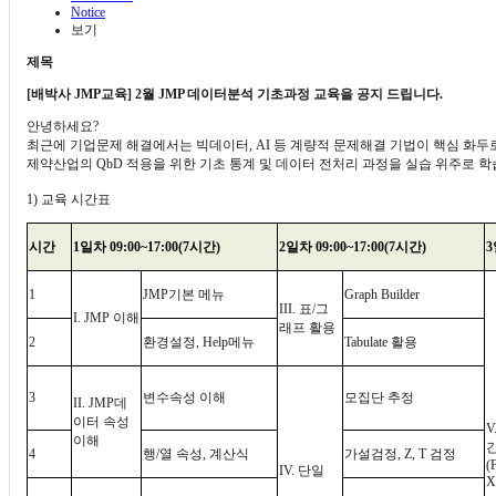
Notice
보기
제목
[배박사 JMP교육] 2월 JMP 데이터분석 기초과정 교육을 공지 드립니다.
안녕하세요
?
최근에 기업문제 해결에서는 빅데이터
, AI
등 계량적 문제해결 기법이 핵심 화두
제약산업의
QbD
적용을 위한 기초 통계 및 데이터 전처리 과정을 실습 위주로 
1)
교육 시간표
시간
1
일차
09:00~17:00(7
시간
)
2
일차
09:00~17:00(7
시간
)
3
1
JMP
기본 메뉴
Graph Builder
III.
표
/
그
I. JMP
이해
래프 활용
2
환경설정
, Help
메뉴
Tabulate
활용
3
변수속성 이해
모집단 추정
II. JMP
데
이터 속성
V
이해
4
행
/
열 속성
,
계산식
가설검정
, Z, T
검정
(
IV.
단일
X