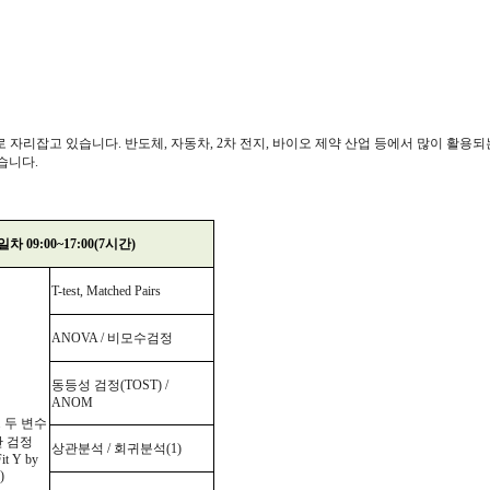
로 자리잡고 있습니다
.
반도체
,
자동차
, 2
차 전지
,
바이오 제약 산업 등에서 많이 활용되
학습니다
.
일차
09:00~17:00(7
시간
)
T-test, Matched Pairs
ANOVA /
비모수검정
동등성 검정
(TOST) /
ANOM
.
두
변수
간 검정
상관분석
/
회귀분석
(1)
Fit Y by
)