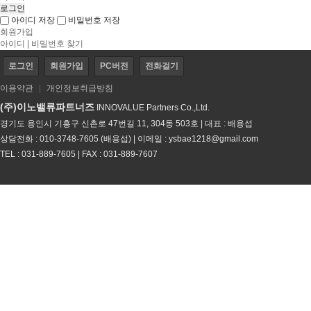
아이디 저장
비밀번호 저장
회원가입
아이디 | 비밀번호 찾기
로그인
회원가입
PC버전
전화걸기
이용약관
|
개인정보취급방침
(주)이노밸류파트너즈
INNOVALUE Partners Co.,Ltd.
경기도 용인시 기흥구 신촌로 47번길 11, 304동 503호 | 대표 : 배용섭
상담전화 : 010-3748-7605 (배용섭) | 이메일 :
ysbae1218@gmail.com
TEL : 031-889-7605 | FAX : 031-889-7607